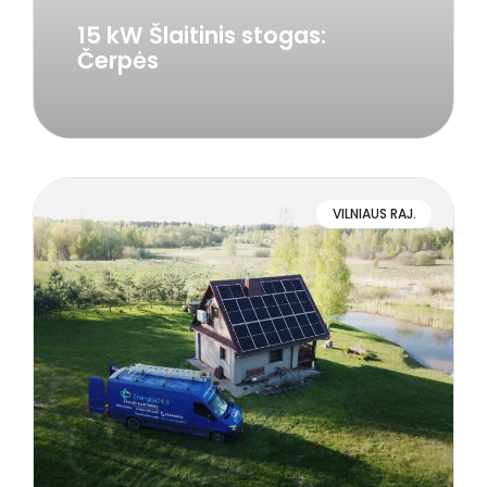
15 kW Šlaitinis stogas:
Čerpės
VILNIAUS RAJ.