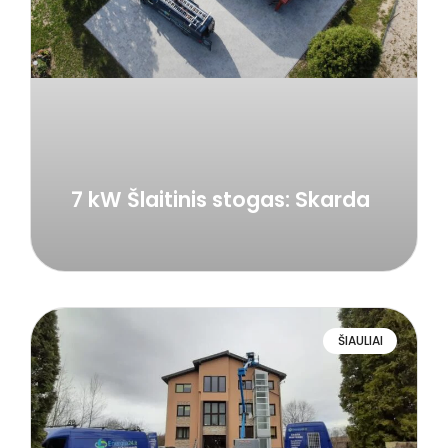
7 kW Šlaitinis stogas: Skarda
ŠIAULIAI