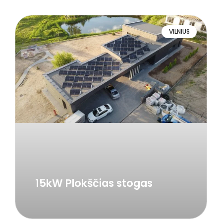
VILNIUS
15kW Plokščias stogas