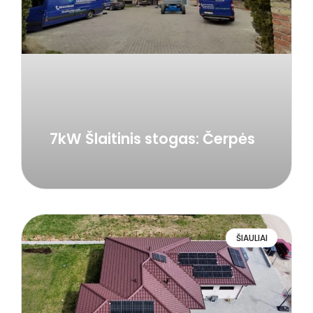
7kW Šlaitinis stogas: Čerpės
ŠIAULIAI