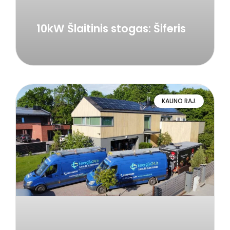
10kW Šlaitinis stogas: Šiferis
KAUNO RAJ.