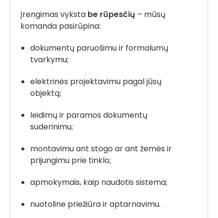
Įrengimas vyksta
be rūpesčių
– mūsų
komanda pasirūpina:
dokumentų paruošimu ir formalumų
tvarkymu;
elektrinės projektavimu pagal jūsų
objektą;
leidimų ir paramos dokumentų
suderinimu;
montavimu ant stogo ar ant žemės ir
prijungimu prie tinklo;
apmokymais, kaip naudotis sistema;
nuotoline priežiūra ir aptarnavimu.