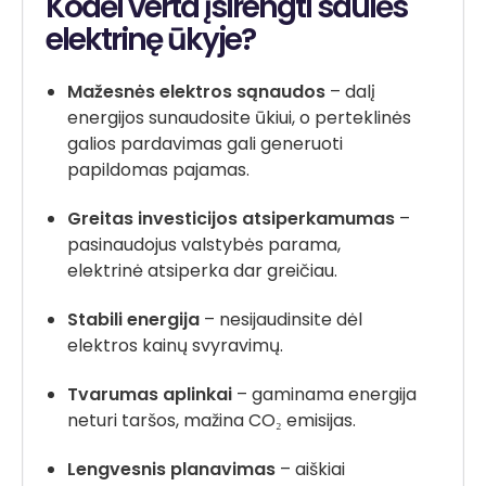
Kodėl verta įsirengti saulės
elektrinę ūkyje?
Mažesnės elektros sąnaudos
– dalį
energijos sunaudosite ūkiui, o perteklinės
galios pardavimas gali generuoti
papildomas pajamas.
Greitas investicijos atsiperkamumas
–
pasinaudojus valstybės parama,
elektrinė atsiperka dar greičiau.
Stabili energija
– nesijaudinsite dėl
elektros kainų svyravimų.
Tvarumas aplinkai
– gaminama energija
neturi taršos, mažina CO₂ emisijas.
Lengvesnis planavimas
– aiškiai