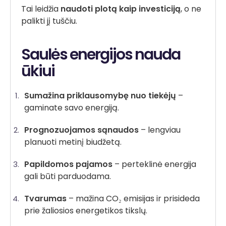
Tai leidžia
naudoti plotą kaip investiciją
, o ne
palikti jį tuščiu.
Saulės energijos nauda
ūkiui
Sumažina priklausomybę nuo tiekėjų
–
gaminate savo energiją.
Prognozuojamos sąnaudos
– lengviau
planuoti metinį biudžetą.
Papildomos pajamos
– perteklinė energija
gali būti parduodama.
Tvarumas
– mažina CO₂ emisijas ir prisideda
prie žaliosios energetikos tikslų.