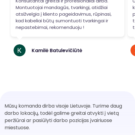
Konsultantai greitai ir profesionaliai dirba.
U
Montuotojai mandagūs, tvarkingi, atidžiai
k
atsižvelgia į kliento pageidavimus, rūpinasi,
p
kad kabeliai būtų sumontuoti tvarkingai ir
t
nepastebimai, rekomenduoju !
t
Kamilė Batulevičiūtė
Mūsų komanda dirba visoje Lietuvoje. Turime daug
darbo lokacijų, todėl galime greitai atvykti į vietą
peržiūrai ar pasiūlyti darbo pozicijas įvairiuose
miestuose.