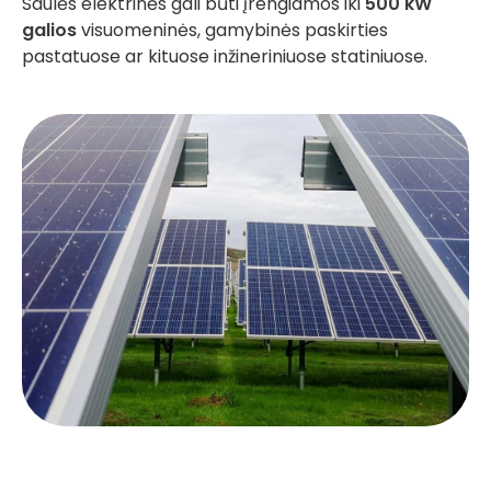
Saulės elektrinės gali būti įrengiamos iki
500 kW
galios
visuomeninės, gamybinės paskirties
pastatuose ar kituose inžineriniuose statiniuose.