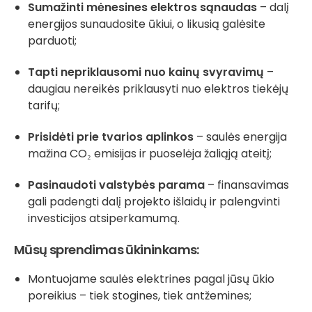
Sumažinti mėnesines elektros sąnaudas
– dalį
energijos sunaudosite ūkiui, o likusią galėsite
parduoti;
Tapti nepriklausomi nuo kainų svyravimų
–
daugiau nereikės priklausyti nuo elektros tiekėjų
tarifų;
Prisidėti prie tvarios aplinkos
– saulės energija
mažina CO₂ emisijas ir puoselėja žaliąją ateitį;
Pasinaudoti valstybės parama
– finansavimas
gali padengti dalį projekto išlaidų ir palengvinti
investicijos atsiperkamumą.
Mūsų sprendimas ūkininkams:
Montuojame saulės elektrines pagal jūsų ūkio
poreikius – tiek stogines, tiek antžemines;