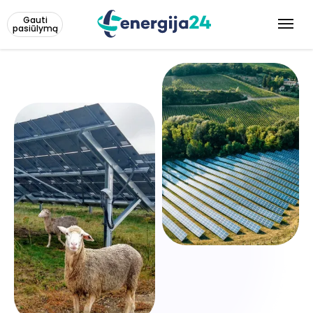
Gauti
pasiūlymą