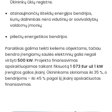
Ūkininkų ūkių registre;
atsinaujinančių išteklių energijos bendrijos,
kurių dalininkais nėra vidutinių ar savivaldybių
valdomų įmonių;
piliečių energetikos bendrijos.
Paraiškas galima teikti keliems objektams, tačiau
bendra įrengiamų saulės elektrinių galia negali
viršyti
500 kW
. Projekto finansavimas
apskaičiuojamas taikant fiksuotą
1 073 Eur už 1 kW
įrengtos galios įkainį. Ūkininkams skiriamas iki 35 %, o
bendrijoms – iki 45 % pagal šį įkainį apskaičiuotas
finansavimas.