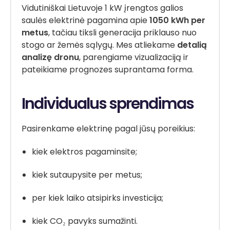
Vidutiniškai Lietuvoje 1 kW įrengtos galios
saulės elektrinė pagamina apie
1050 kWh per
metus
, tačiau tiksli generacija priklauso nuo
stogo ar žemės sąlygų. Mes atliekame
detalią
analizę dronu
, parengiame vizualizaciją ir
pateikiame prognozes suprantama forma.
Individualus sprendimas
Pasirenkame elektrinę pagal jūsų poreikius:
kiek elektros pagaminsite;
kiek sutaupysite per metus;
per kiek laiko atsipirks investicija;
kiek CO₂ pavyks sumažinti.