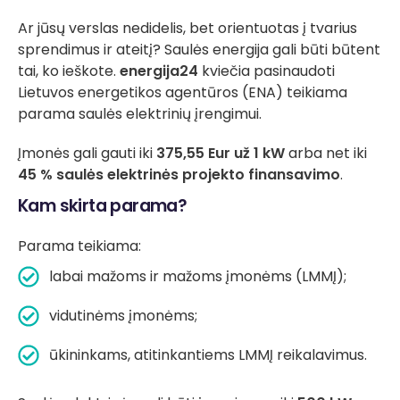
Ar jūsų verslas nedidelis, bet orientuotas į tvarius
sprendimus ir ateitį? Saulės energija gali būti būtent
tai, ko ieškote.
energija24
kviečia pasinaudoti
Lietuvos energetikos agentūros (ENA) teikiama
parama saulės elektrinių įrengimui.
Įmonės gali gauti iki
375,55 Eur už 1 kW
arba net iki
45 % saulės elektrinės projekto finansavimo
.
Kam skirta parama?
Parama teikiama:
labai mažoms ir mažoms įmonėms (LMMĮ);
vidutinėms įmonėms;
ūkininkams, atitinkantiems LMMĮ reikalavimus.