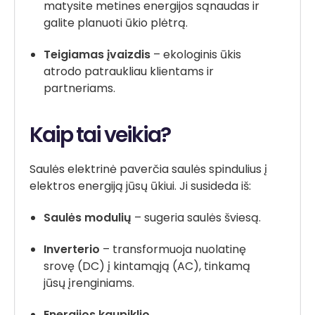
matysite metines energijos sąnaudas ir
galite planuoti ūkio plėtrą.
Teigiamas įvaizdis
– ekologinis ūkis
atrodo patraukliau klientams ir
partneriams.
Kaip tai veikia?
Saulės elektrinė paverčia saulės spindulius į
elektros energiją jūsų ūkiui. Ji susideda iš:
Saulės modulių
– sugeria saulės šviesą.
Inverterio
– transformuoja nuolatinę
srovę (DC) į kintamąją (AC), tinkamą
jūsų įrenginiams.
Energijos kaupiklio.