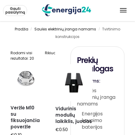
Gauti
pasiūlymą
Pradžia
Saulės elektrinių įranga namams
Tvirtinimo
/
/
konstrukcijos
Rodomi visi
Prekių
rezultatai: 20
katalogas
Saulės
elektrinių įranga
namams
Veržlė M10
Vidurinis
Energijos
su
modulių
kaupimo
fiksuojančia
laikiklis, juodas
poveržle
baterijos
€
0.50