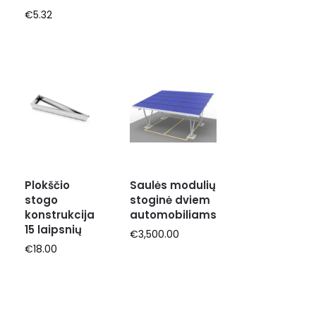
€
5.32
Plokščio
Saulės modulių
stogo
stoginė dviem
konstrukcija
automobiliams
15 laipsnių
€
3,500.00
€
18.00