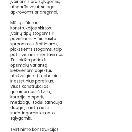
įvairiomis oro sąlygomis,
atsparūs vėjui, sniego
apkrovoms ar drėgmei.
Mūsų siūlomos
konstrukcijos skirtos
įvairių tipų stogams ir
paviršiams – čia rasite
sprendimus šlaitiniams,
plokštiems stogams, taip
pat ir žemės montavimui.
Tai leidžia parinkti
optimalų variantą
kiekvienam objektui,
atsižvelgiant į techninius
ir estetinius poreikius.
Visos konstrukcijos
gaminamos iš tvirtų,
korozijai atsparių
medžiagų, todėl tarnauja
daugelį metų net ir
sudėtingomis klimato
sąlygomis.
Tvirtinimo konstrukcijos