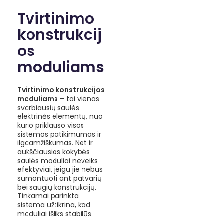
Tvirtinimo
konstrukcij
os
moduliams
Tvirtinimo konstrukcijos
moduliams
– tai vienas
svarbiausių saulės
elektrinės elementų, nuo
kurio priklauso visos
sistemos patikimumas ir
ilgaamžiškumas. Net ir
aukščiausios kokybės
saulės moduliai neveiks
efektyviai, jeigu jie nebus
sumontuoti ant patvarių
bei saugių konstrukcijų.
Tinkamai parinkta
sistema užtikrina, kad
moduliai išliks stabilūs