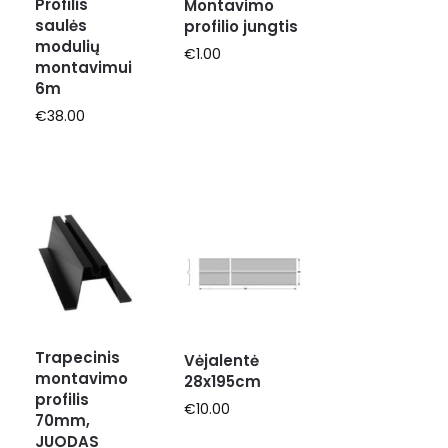
Profilis
Montavimo
saulės
profilio jungtis
modulių
€
1.00
montavimui
6m
€
38.00
Trapecinis
Vėjalentė
montavimo
28x195cm
profilis
€
10.00
70mm,
JUODAS