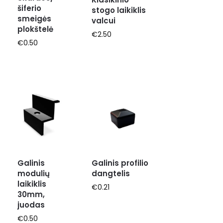
šiferio
stogo laikiklis
smeigės
valcui
plokštelė
€
2.50
€
0.50
Galinis
Galinis profilio
modulių
dangtelis
laikiklis
€
0.21
30mm,
juodas
€
0.50