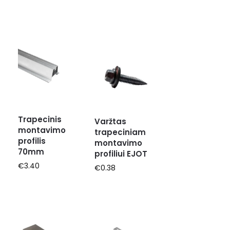
Trapecinis
Varžtas
montavimo
trapeciniam
profilis
montavimo
70mm
profiliui EJOT
€
3.40
€
0.38