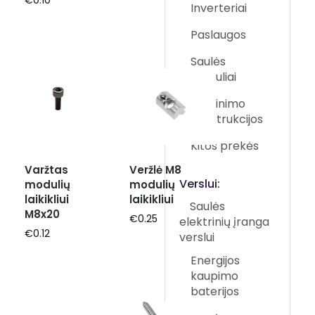
€
0.10
Inverteriai
Paslaugos
Saulės
moduliai
Tvirtinimo
konstrukcijos
Kitos prekės
Varžtas
Veržlė M8
modulių
modulių
laikikliui
laikikliui
Saulės
M8x20
€
0.25
elektrinių įranga
€
0.12
verslui
Energijos
kaupimo
baterijos