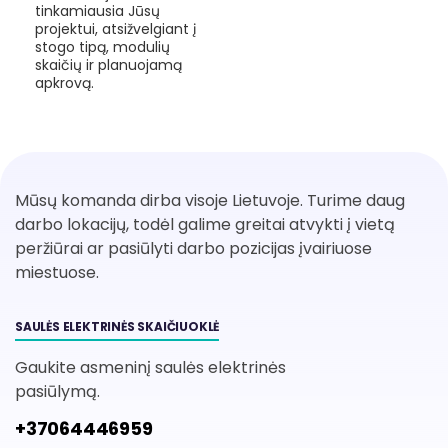
tinkamiausia Jūsų
projektui, atsižvelgiant į
stogo tipą, modulių
skaičių ir planuojamą
apkrovą.
Mūsų komanda dirba visoje Lietuvoje. Turime daug
darbo lokacijų, todėl galime greitai atvykti į vietą
peržiūrai ar pasiūlyti darbo pozicijas įvairiuose
miestuose.
SAULĖS ELEKTRINĖS SKAIČIUOKLĖ
Gaukite asmeninį saulės elektrinės
pasiūlymą.
+37064446959