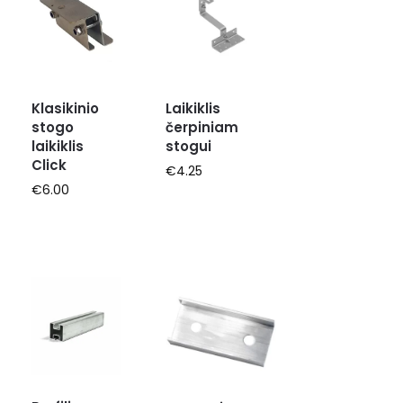
Klasikinio
Laikiklis
stogo
čerpiniam
laikiklis
stogui
Click
€
4.25
€
6.00