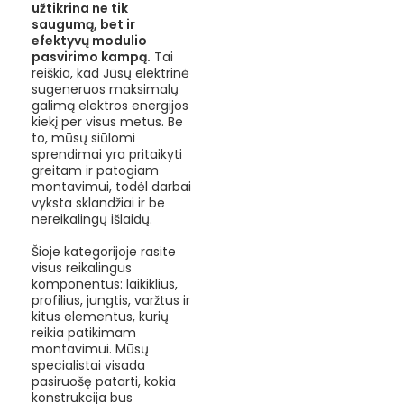
užtikrina ne tik
saugumą, bet ir
efektyvų modulio
pasvirimo kampą.
Tai
reiškia, kad Jūsų elektrinė
sugeneruos maksimalų
galimą elektros energijos
kiekį per visus metus. Be
to, mūsų siūlomi
sprendimai yra pritaikyti
greitam ir patogiam
montavimui, todėl darbai
vyksta sklandžiai ir be
nereikalingų išlaidų.
Šioje kategorijoje rasite
visus reikalingus
komponentus: laikiklius,
profilius, jungtis, varžtus ir
kitus elementus, kurių
reikia patikimam
montavimui. Mūsų
specialistai visada
pasiruošę patarti, kokia
konstrukcija bus