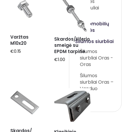
Saulės
moduliai
ElektromobiIių
stotelės
Varžtas
Skardos/šiferio
Šilumos siurbliai
M10x20
smeigė su
Šilumos
EPDM tarpine
€
0.15
siurbliai Oras -
€
1.00
Oras
Šilumos
siurbliai Oras –
Vanduo
Skardos/
Klasikinio