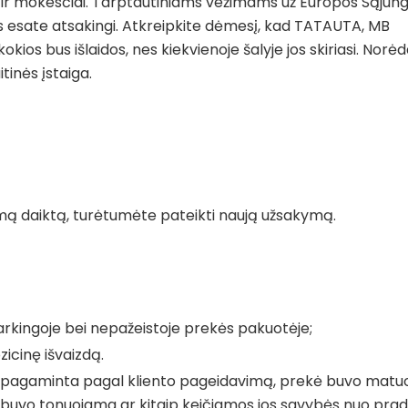
 ir mokesčiai. Tarptautiniams vežimams už Europos Sąjung
iuos esate atsakingi. Atkreipkite dėmesį, kad TATAUTA, MB
okios bus išlaidos, nes kiekvienoje šalyje jos skiriasi. Norė
tinės įstaiga.
mą daiktą, turėtumėte pateikti naują užsakymą.
varkingoje bei nepažeistoje prekės pakuotėje;
zicinę išvaizdą.
o pagaminta pagal kliento pageidavimą, prekė buvo matu
buvo tonuojama ar kitaip keičiamos jos savybės nuo prad