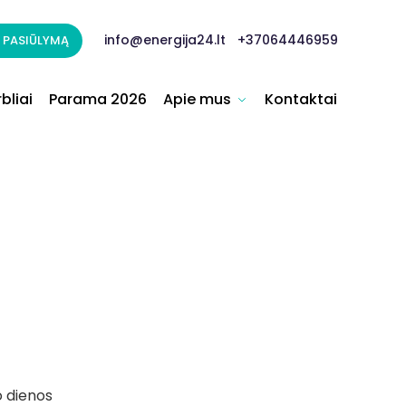
info@energija24.lt
+37064446959
 PASIŪLYMĄ
bliai
Parama 2026
Apie mus
Kontaktai
o dienos