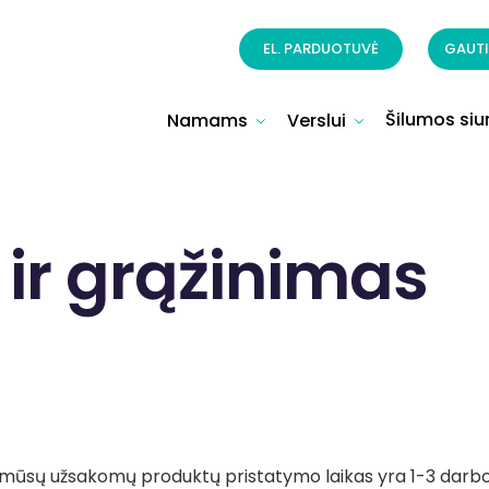
EL. PARDUOTUVĖ
GAUTI
Šilumos siur
Namams
Verslui
 ir grąžinimas
s mūsų užsakomų produktų pristatymo laikas yra 1-3 darb