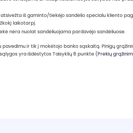
 atsivežta iš gaminto/tiekėjo sandėlio specialu kliento pa
ažkokį laikotarpį.
rekė nėra nuolat sandėliuojama pardavėjo sandėliuose.
u pavedimu ir tik į mokėtojo banko sąskaitą. Pinigų grąžin
sąlygos yra išdėstytos Taisyklių 8 punkte (
Prekių grąžinim