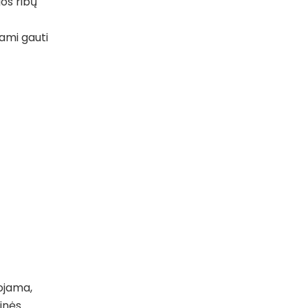
os ribų
dami gauti
ojama,
inės