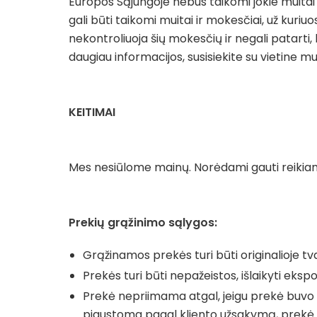
Europos Sąjungoje nebus taikomi jokie muitai
gali būti taikomi muitai ir mokesčiai, už kur
nekontroliuoja šių mokesčių ir negali patarti, k
daugiau informacijos, susisiekite su vietine mui
KEITIMAI
Mes nesiūlome mainų. Norėdami gauti reikia
Prekių grąžinimo sąlygos:
Grąžinamos prekės turi būti originalioje t
Prekės turi būti nepažeistos, išlaikyti ekspo
Prekė nepriimama atgal, jeigu prekė buv
pjaustoma pagal kliento užsakymą, prekė 