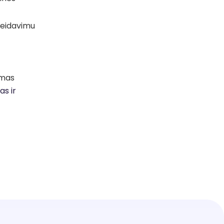
geidavimu
imas
as ir