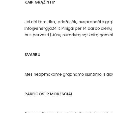
KAIP GRĄŽINTI?
Jei dėl tam tikrų priežasčių nusprendėte grąž
info@energija24.lt Pinigai per 14 darbo dienų
bus pervesti į Jūsų nurodytą sąskaitą gamini
SVARBU
Mes neapmokame grąžinamo siuntimo išlaidų,
PAREIGOS IR MOKESČIAI