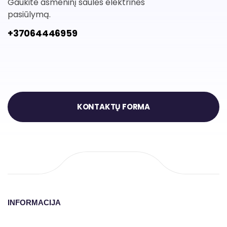
Gaukite asmeninį saulės elektrinės
pasiūlymą.
+37064446959
KONTAKTŲ FORMA
INFORMACIJA