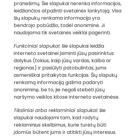
pranešimų. Šie slapukai nerenka informacijos,
leidžiančios atpažinti svetainės lankytoją. Visa
šių slapukų renkama informacija yra
bendrojo pobūdžio, todėl anoniminė. Ji
naudojama tik svetainės veiklai pagerinti.
Funkciniai slapukai:
šie slapukai leidžia
interneto svetainei įsiminti jūsų pasirinktus
dalykus (tokius, kaip jūsų vardas, kalba ar
regionas) ir pasiūlyti patobulintas, jums
asmeniškai pritaikytas funkcijas. Šių slapukų
renkamą informaciją galima padaryti
anoniminę, be to, jie negali stebėti jūsų
naršymo veiklos kitose interneto svetainėse.
Tiksliniai arba reklaminiai slapukai:
šie
slapukai naudojami tam, kad rodytų
reklaminius skelbimus, kurie turėtų būti
įdomūs būtent jums ir atitikti jūsų interesus.