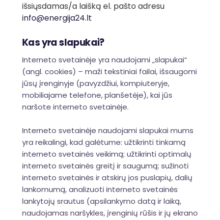
išsiųsdamas/a laišką el. pašto adresu
info@energija24.lt
Kas yra slapukai?
Interneto svetainėje yra naudojami „slapukai“
(angl. cookies) – maži tekstiniai failai, išsaugomi
jūsų įrenginyje (pavyzdžiui, kompiuteryje,
mobiliajame telefone, planšetėje), kai jūs
naršote interneto svetainėje.
Interneto svetainėje naudojami slapukai mums
yra reikalingi, kad galėtume: užtikrinti tinkamą
interneto svetainės veikimą; užtikrinti optimalų
interneto svetainės greitį ir saugumą; sužinoti
interneto svetainės ir atskirų jos puslapių, dalių
lankomumą, analizuoti interneto svetainės
lankytojų srautus (apsilankymo datą ir laiką,
naudojamas naršykles, įrenginių rūšis ir jų ekrano