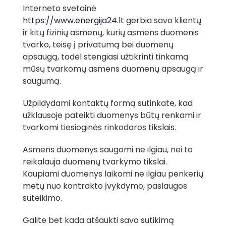
Interneto svetainė
https://www.energija24.lt
gerbia savo klientų
ir kitų fizinių asmenų, kurių asmens duomenis
tvarko, teisę į privatumą bei duomenų
apsaugą, todėl stengiasi užtikrinti tinkamą
mūsų tvarkomų asmens duomenų apsaugą ir
saugumą.
Užpildydami kontaktų formą sutinkate, kad
užklausoje pateikti duomenys būtų renkami ir
tvarkomi tiesioginės rinkodaros tikslais.
Asmens duomenys saugomi ne ilgiau, nei to
reikalauja duomenų tvarkymo tikslai.
Kaupiami duomenys laikomi ne ilgiau penkerių
metų nuo kontrakto įvykdymo, paslaugos
suteikimo.
Galite bet kada atšaukti savo sutikimą