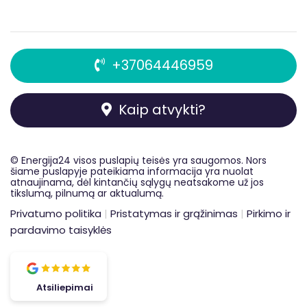
+37064446959
Kaip atvykti?
© Energija24 visos
puslapių
teisės yra saugomos. Nors
šiame puslapyje pateikiama informacija yra nuolat
atnaujinama, dėl kintančių sąlygų neatsakome už jos
tikslumą, pilnumą ar aktualumą.
Privatumo politika
|
Pristatymas ir grąžinimas
|
Pirkimo ir
pardavimo taisyklės
Atsiliepimai