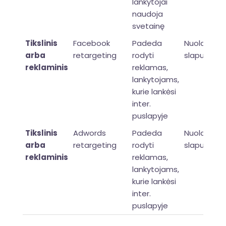
lankytojai
naudoja
svetainę
Tikslinis
Facebook
Padeda
Nuolatinis
arba
retargeting
rodyti
slapukas
reklaminis
reklamas,
lankytojams,
kurie lankėsi
inter.
puslapyje
Tikslinis
Adwords
Padeda
Nuolatinis
arba
retargeting
rodyti
slapukas
reklaminis
reklamas,
lankytojams,
kurie lankėsi
inter.
puslapyje