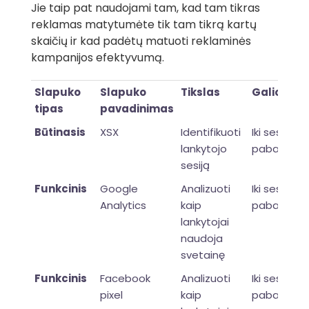
Jie taip pat naudojami tam, kad tam tikras
reklamas matytumėte tik tam tikrą kartų
skaičių ir kad padėtų matuoti reklaminės
kampanijos efektyvumą.
Slapuko
Slapuko
Tikslas
Galiojima
tipas
pavadinimas
Būtinasis
XSX
Identifikuoti
Iki sesijos
lankytojo
pabaigos
sesiją
Funkcinis
Google
Analizuoti
Iki sesijos
Analytics
kaip
pabaigos
lankytojai
naudoja
svetainę
Funkcinis
Facebook
Analizuoti
Iki sesijos
pixel
kaip
pabaigos