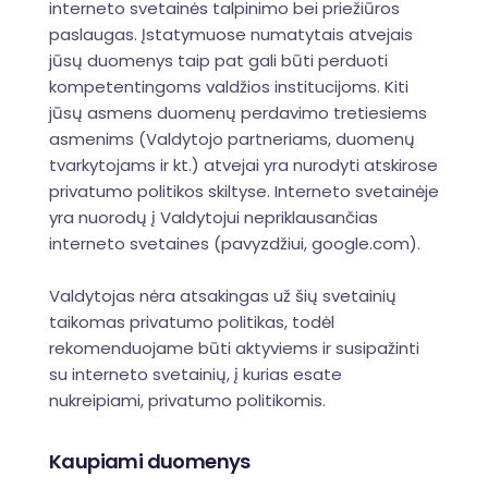
interneto svetainės talpinimo bei priežiūros
paslaugas. Įstatymuose numatytais atvejais
jūsų duomenys taip pat gali būti perduoti
kompetentingoms valdžios institucijoms. Kiti
jūsų asmens duomenų perdavimo tretiesiems
asmenims (Valdytojo partneriams, duomenų
tvarkytojams ir kt.) atvejai yra nurodyti atskirose
privatumo politikos skiltyse. Interneto svetainėje
yra nuorodų į Valdytojui nepriklausančias
interneto svetaines (pavyzdžiui, google.com).
Valdytojas nėra atsakingas už šių svetainių
taikomas privatumo politikas, todėl
rekomenduojame būti aktyviems ir susipažinti
su interneto svetainių, į kurias esate
nukreipiami, privatumo politikomis.
Kaupiami duomenys