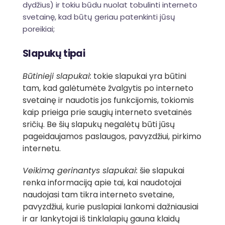
dydžius) ir tokiu būdu nuolat tobulinti interneto
svetainę, kad būtų geriau patenkinti jūsų
poreikiai;
Slapukų tipai
Būtinieji slapukai:
tokie slapukai yra būtini
tam, kad galėtumėte žvalgytis po interneto
svetainę ir naudotis jos funkcijomis, tokiomis
kaip prieiga prie saugių interneto svetainės
sričių. Be šių slapukų negalėtų būti jūsų
pageidaujamos paslaugos, pavyzdžiui, pirkimo
internetu.
Veikimą gerinantys slapukai:
šie slapukai
renka informaciją apie tai, kai naudotojai
naudojasi tam tikra interneto svetaine,
pavyzdžiui, kurie puslapiai lankomi dažniausiai
ir ar lankytojai iš tinklalapių gauna klaidų