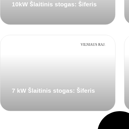
10kW Šlaitinis stogas: Šiferis
VILNIAUS RAJ.
7 kW Šlaitinis stogas: Šiferis