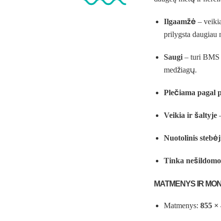
Ilgaamžė
– veiki
prilygsta daugiau
Saugi
– turi BMS 
medžiagų.
Plečiama pagal p
Veikia ir šaltyje
–
Nuotolinis stebė
Tinka nešildomo
MATMENYS IR MO
Matmenys:
855 ×