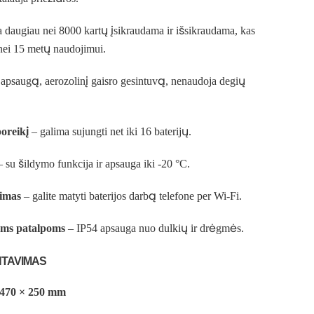
a daugiau nei 8000 kartų įsikraudama ir išsikraudama, kas
 nei 15 metų naudojimui.
apsaugą, aerozolinį gaisro gesintuvą, nenaudoja degių
oreikį
– galima sujungti net iki 16 baterijų.
 su šildymo funkcija ir apsauga iki -20 °C.
jimas
– galite matyti baterijos darbą telefone per Wi-Fi.
ms patalpoms
– IP54 apsauga nuo dulkių ir drėgmės.
NTAVIMAS
 470 × 250 mm