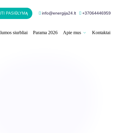
info@energija24.lt
+37064446959
TI PASIŪLYMĄ
lumos siurbliai
Parama 2026
Apie mus
Kontaktai