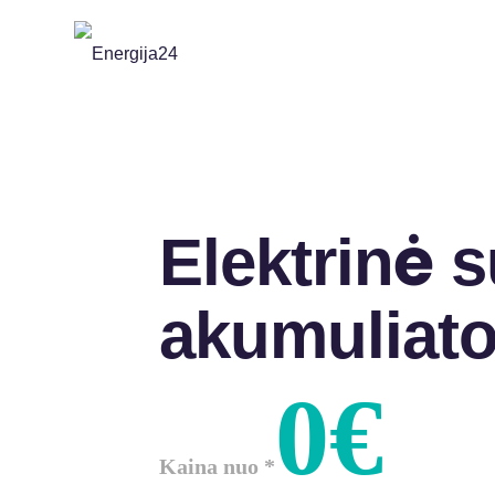
Elektrinė 
akumuliato
0€
Kaina nuo *