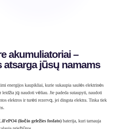
e akumuliatoriai –
s atsarga jūsų namams
kimi energijos kaupikliai, kurie sukaupia saulės elektrinės
 leidžia ją naudoti vėliau. Jie padeda sutaupyti, naudoti
s elektros ir turėti rezervą, jei dingsta elektra. Tinka tiek
ms.
LiFePO4 (liočio geležies fosfato)
baterija, kuri tarnauja
alauja priežiūros.