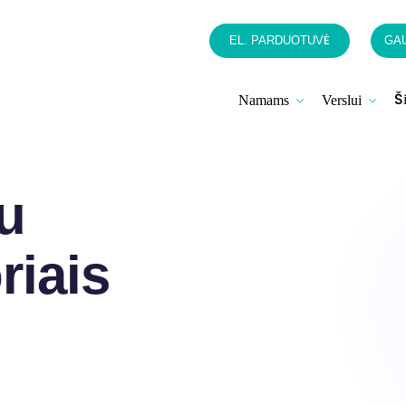
EL. PARDUOTUVĖ
GAU
Ši
Namams
Verslui
su
riais