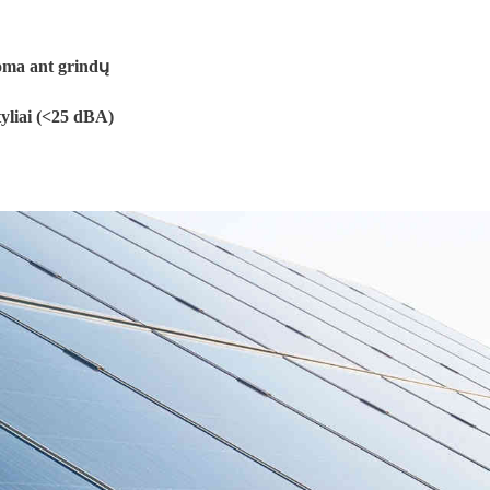
oma ant grindų
tyliai (<25 dBA)