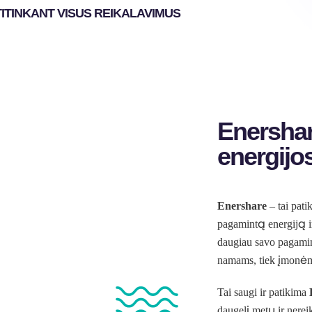
TITINKANT VISUS REIKALAVIMUS
Enershar
energijo
Enershare
– tai pati
pagamintą energiją ir
daugiau savo pagaminto
namams, tiek įmonė
Tai saugi ir patikima
daugelį metų ir nereik