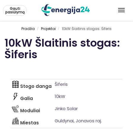
Gauti
pasiūlymą
Pradžia
Projektai
10kW Šlaitinis stogas: Šiferis
/
/
10kW Šlaitinis stogas:
Šiferis
Šiferis
Stogo danga
10kW
Galia
Jinko Solar
Moduliai
Guldynai, Jonavos raj.
Miestas