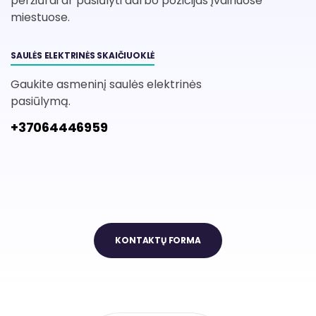
peržiūrai ar pasiūlyti darbo pozicijas įvairiuose
miestuose.
SAULĖS ELEKTRINĖS SKAIČIUOKLĖ
Gaukite asmeninį saulės elektrinės
pasiūlymą.
+37064446959
KONTAKTŲ FORMA