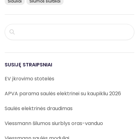
Šiauliai
Šilumos siurbliai
PAIEŠKA
SUSIJĘ STRAIPSNIAI
EV įkrovimo stotelės
APVA parama saulės elektrinei su kaupikliu 2026
Saulės elektrinės draudimas
Viessmann šilumos siurblys oras-vanduo
Viessmann saulės moduliai