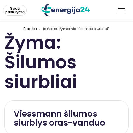
Gauti
pasiūlymą
Pradžia
Įrašai su žymomis “Šilumos siurbliai”
/
Žyma:
Šilumos
siurbliai
Viessmann šilumos
siurblys oras-vanduo