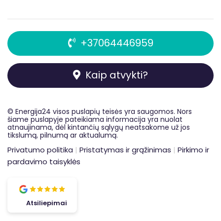
+37064446959
Kaip atvykti?
© Energija24 visos
puslapių
teisės yra saugomos. Nors
šiame puslapyje pateikiama informacija yra nuolat
atnaujinama, dėl kintančių sąlygų neatsakome už jos
tikslumą, pilnumą ar aktualumą.
Privatumo politika
|
Pristatymas ir grąžinimas
|
Pirkimo ir
pardavimo taisyklės
Atsiliepimai