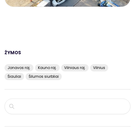
ŽYMOS
Jonavos raj.
Kauno raj.
Vilniaus raj.
Vilnius
Šiauliai
Šilumos siurbliai
PAIEŠKA