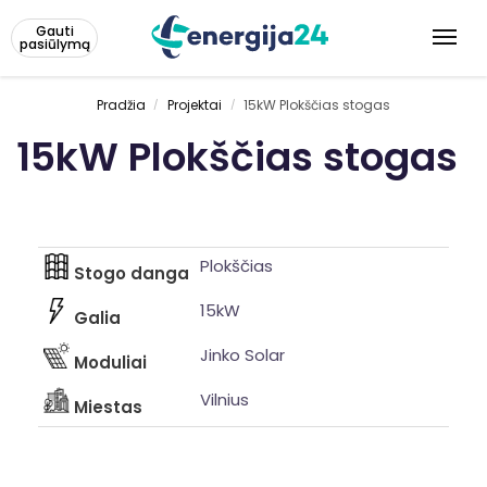
Gauti
pasiūlymą
Pradžia
Projektai
15kW Plokščias stogas
/
/
15kW Plokščias stogas
Plokščias
Stogo danga
15kW
Galia
Jinko Solar
Moduliai
Vilnius
Miestas