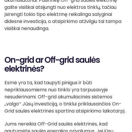
akumuliatoriai. Pasirinkę Off-grid saulės elektrinę
galite visiškai atsijungti nuo elektros tinklų, tačiau
įsirengti tokio tipo elektrinę reikalinga salyginai
didesnė investicija, o atsipirkimo atžvilgiu tai tampa
visiškai nenaudinga.
On-grid ar Off-grid saulės
elektrinės?
Esmė yra ta, kad taupyti pinigus ir būti
nepriklausomiems nuo tinklo yra tarpusavyje
nesuderinami. Off-grid akumuliacinės sistemos
,,valgo‘‘ Jūsų investiciją, o tinklui priklausančios On-
Grid saulės elektrinės spartina atsipirkimo laikotarpį.
Jums nereikia Off-Grid saulės elektrinės, kad
gautumėte saulės energijos privalumus. Jei jūsų