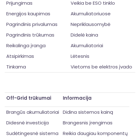
Prijungimas
Veikia be ESO tinklo
Energijos kaupimas
Akumuliatoriuose
Pagrindinis privalumas
Nepriklausomybė
Pagrindinis trūkumas
Didelė kaina
Reikalinga įranga
Akumuliatoriai
Atsipirkimas
Lėtesnis
Tinkama
Vietoms be elektros įvado
Off-Grid trūkumai
Informacija
Brangūs akumuliatoriai
Didina sistemos kainą
Didesnė investicija
Brangesnis įrengimas
Sudėtingesnė sistema
Reikia daugiau komponentų