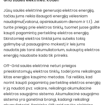
Grid saulės elektrines. Kodėl?
Jūsų saulės elektrinė generuoja elektros energiją,
tačiau jums reikia išsaugoti energiją vėlesniam
naudojimui(vakarui, apsiniaukusiom dienom ir t.t). Jei
turite prieigą prie elektros tinklų, tuomet juose galite
kaupti pagamintą perteklinę elektros energiją.
Skirstomieji elektros tinklai jums suteiks tokią
galimybę už pasaugojimo mokestį ir leis jums
naudotis jais tarsi akumuliatorium, sukauptą elektros
energiją naudosite kada tik prireiks.
Off-Grid saulės elektrinė neturi prieigos
prieskirstomųjų elektros tinklų, todėl joms reikalingas
kitas energijos kaupimo metodas. Tai reiškia, kad
norint kaupti pagamintą perteklinę elektros energiją
ir ją naudoti pvz. vakare, reikalinga akumuliacinė
elektros saugojimo sistema. Akumuliacinė saugojimo
sistema yra ganėtinai brangi, kadangi reikalingi