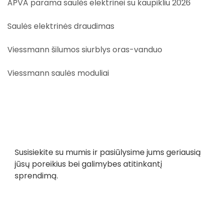
APVA parama saulės elektrinei su kaupikliu 2026
Saulės elektrinės draudimas
Viessmann šilumos siurblys oras-vanduo
Viessmann saulės moduliai
Susisiekite su mumis ir pasiūlysime jums geriausią
jūsų poreikius bei galimybes atitinkantį
sprendimą.