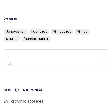
ŽYMOS
Jonavos raj.
Kauno raj.
Vilniaus raj.
Vilnius
Šiauliai
Šilumos siurbliai
PAIEŠKA
SUSIJĘ STRAIPSNIAI
EV įkrovimo stotelės