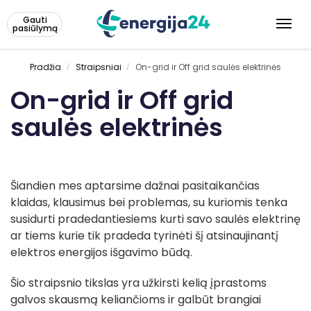
Gauti
pasiūlymą
Pradžia
Straipsniai
On-grid ir Off grid saulės elektrinės
/
/
On-grid ir Off grid
saulės elektrinės
Šiandien mes aptarsime dažnai pasitaikančias
klaidas, klausimus bei problemas, su kuriomis tenka
susidurti pradedantiesiems kurti savo saulės elektrinę
ar tiems kurie tik pradeda tyrinėti šį atsinaujinantį
elektros energijos išgavimo būdą.
Šio straipsnio tikslas yra užkirsti kelią įprastoms
galvos skausmą keliančioms ir galbūt brangiai