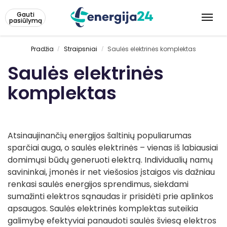
Gauti
pasiūlymą
Pradžia
Straipsniai
Saulės elektrinės komplektas
/
/
Saulės elektrinės
komplektas
Atsinaujinančių energijos šaltinių populiarumas
sparčiai auga, o saulės elektrinės – vienas iš labiausiai
domimųsi būdų generuoti elektrą. Individualių namų
savininkai, įmonės ir net viešosios įstaigos vis dažniau
renkasi saulės energijos sprendimus, siekdami
sumažinti elektros sąnaudas ir prisidėti prie aplinkos
apsaugos. Saulės elektrinės komplektas suteikia
galimybę efektyviai panaudoti saulės šviesą elektros