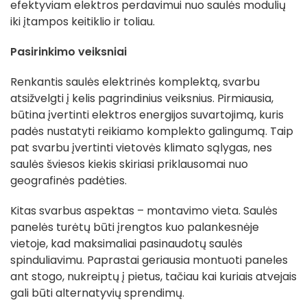
efektyviam elektros perdavimui nuo saulės modulių
iki įtampos keitiklio ir toliau.
Pasirinkimo veiksniai
Renkantis saulės elektrinės komplektą, svarbu
atsižvelgti į kelis pagrindinius veiksnius. Pirmiausia,
būtina įvertinti elektros energijos suvartojimą, kuris
padės nustatyti reikiamo komplekto galingumą. Taip
pat svarbu įvertinti vietovės klimato sąlygas, nes
saulės šviesos kiekis skiriasi priklausomai nuo
geografinės padėties.
Kitas svarbus aspektas – montavimo vieta. Saulės
panelės turėtų būti įrengtos kuo palankesnėje
vietoje, kad maksimaliai pasinaudotų saulės
spinduliavimu. Paprastai geriausia montuoti paneles
ant stogo, nukreiptų į pietus, tačiau kai kuriais atvejais
gali būti alternatyvių sprendimų.