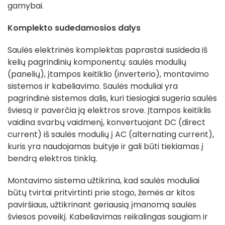
gamybai.
Komplekto sudedamosios dalys
Saulės elektrinės komplektas paprastai susideda iš
kelių pagrindinių komponentų: saulės modulių
(panelių), įtampos keitiklio (inverterio), montavimo
sistemos ir kabeliavimo. Saulės moduliai yra
pagrindinė sistemos dalis, kuri tiesiogiai sugeria saulės
šviesą ir paverčia ją elektros srove. Įtampos keitiklis
vaidina svarbų vaidmenį, konvertuojant DC (direct
current) iš saulės modulių į AC (alternating current),
kuris yra naudojamas buityje ir gali būti tiekiamas į
bendrą elektros tinklą.
Montavimo sistema užtikrina, kad saulės moduliai
būtų tvirtai pritvirtinti prie stogo, žemės ar kitos
paviršiaus, užtikrinant geriausią įmanomą saulės
šviesos poveikį. Kabeliavimas reikalingas saugiam ir