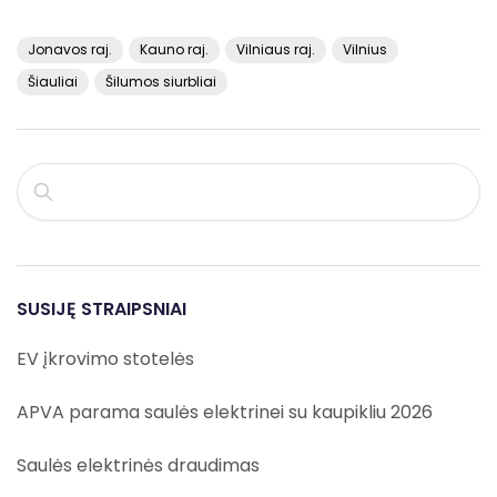
Jonavos raj.
Kauno raj.
Vilniaus raj.
Vilnius
Šiauliai
Šilumos siurbliai
PAIEŠKA
SUSIJĘ STRAIPSNIAI
EV įkrovimo stotelės
APVA parama saulės elektrinei su kaupikliu 2026
Saulės elektrinės draudimas