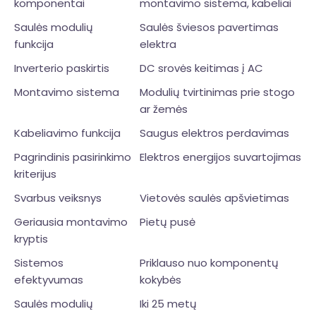
komponentai
montavimo sistema, kabeliai
Saulės modulių
Saulės šviesos pavertimas
funkcija
elektra
Inverterio paskirtis
DC srovės keitimas į AC
Montavimo sistema
Modulių tvirtinimas prie stogo
ar žemės
Kabeliavimo funkcija
Saugus elektros perdavimas
Pagrindinis pasirinkimo
Elektros energijos suvartojimas
kriterijus
Svarbus veiksnys
Vietovės saulės apšvietimas
Geriausia montavimo
Pietų pusė
kryptis
Sistemos
Priklauso nuo komponentų
efektyvumas
kokybės
Saulės modulių
Iki 25 metų