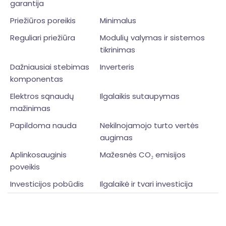
garantija
Priežiūros poreikis
Minimalus
Reguliari priežiūra
Modulių valymas ir sistemos
tikrinimas
Dažniausiai stebimas
Inverteris
komponentas
Elektros sąnaudų
Ilgalaikis sutaupymas
mažinimas
Papildoma nauda
Nekilnojamojo turto vertės
augimas
Aplinkosauginis
Mažesnės CO₂ emisijos
poveikis
Investicijos pobūdis
Ilgalaikė ir tvari investicija