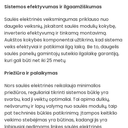
Sistemos efektyvumas ir ilgaamžiškumas
Saulės elektrinės veiksmingumas priklauso nuo
daugelio veiksnių, įskaitant saulės modulių kokybę,
inverterio efektyvumą ir tinkamą montavimą.
Aukštos kokybės komponentai užtikrina, kad sistema
veiks efektyviai ir patikimai ilgą laiką. Be to, daugelis
saulės panelių gamintojų suteikia ilgalaikę garantiją,
kuri gali būti net iki 25 metų.
Priežiūra ir palaikymas
Nors saulės elektrinės reikalauja minimalios
priežiūros, reguliariai tikrinti sistemos būklę yra
svarbu, kad ji veiktų optimaliai. Tai apima dulkių,
nešvarumų ir lapų valymą nuo saulės modulių, taip
pat techninės būklės patikrinimą. Įtampos keitiklio
veikimo stebėjimas yra būtinas, kadangi jis yra
labiausiai gedimams linkęs saulės elektrinės