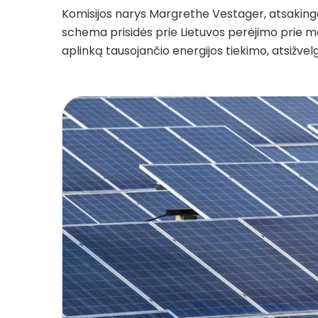
Komisijos narys Margrethe Vestager, atsakingas
schema prisidės prie Lietuvos perėjimo prie maža
aplinką tausojančio energijos tiekimo, atsižvelg