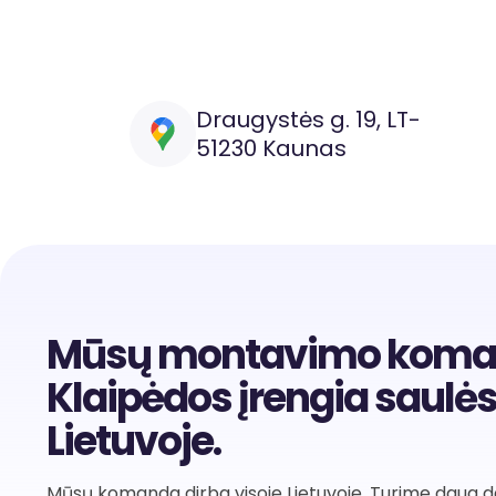
Draugystės g. 19, LT-
51230 Kaunas
Mūsų montavimo komando
Klaipėdos įrengia saulės
Lietuvoje.
Mūsų komanda dirba visoje Lietuvoje. Turime daug dar