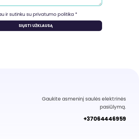
u ir sutinku su
privatumo politika
*
Gaukite asmeninį saulės elektrinės
pasiūlymą.
+37064446959