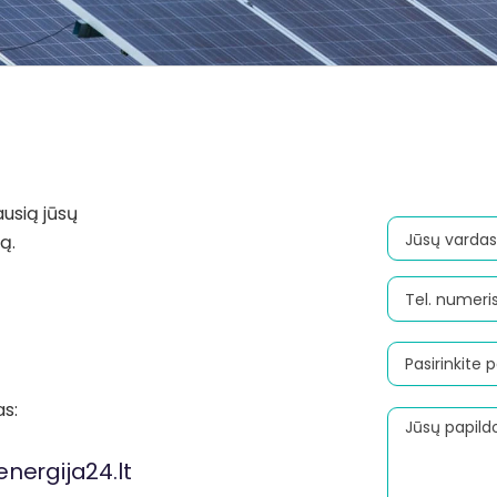
ausią jūsų
ą.
as:
nergija24.lt