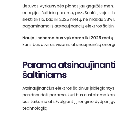
Lietuvos Vyriausybės planas jau gegužės mėn. į
energijos šaltinių parama, pvz., Saulės, vėjo ir h
siekti tikslo, kad iki 2025 metų, ne mažiau 38%
pagaminama iš atsinaujinančių elektros šaltini
Naujoji schema bus vykdoma iki 2025 metų li
kuris bus atviras visiems atsinaujinančių energi
Parama atsinaujinant
šaltiniams
Atsinaujinančius elektros šaltinius įsidiegian
pasidnaudoti parama, kuri bus nustatoma konk
bus taikoma atsižvelgiant į įrenginio dydį ar į
technologiją.