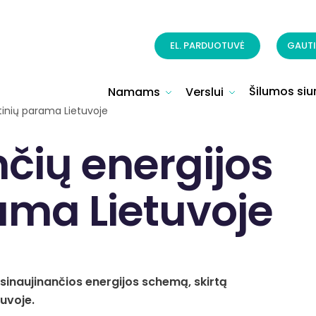
EL. PARDUOTUVĖ
GAUTI
Šilumos siur
Namams
Verslui
ltinių parama Lietuvoje
čių energijos
ama Lietuvoje
tsinaujinančios energijos schemą, skirtą
tuvoje.