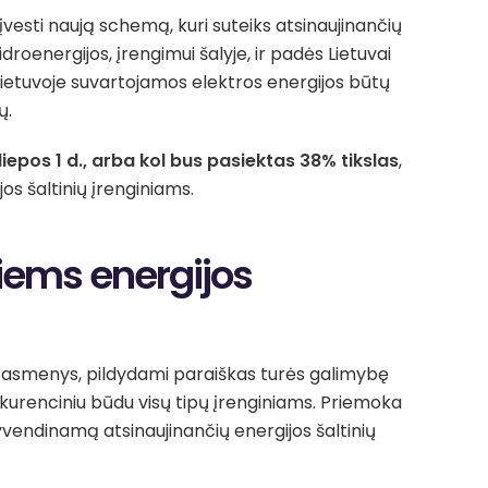
vesti naują schemą, kuri suteiks atsinaujinančių
idroenergijos, įrengimui šalyje, ir padės Lietuvai
 Lietuvoje suvartojamos elektros energijos būtų
ų.
epos 1 d., arba kol bus pasiektas 38% tikslas
,
jos šaltinių įrenginiams.
iems energijos
tys asmenys, pildydami paraiškas turės galimybę
urenciniu būdu visų tipų įrenginiams. Priemoka
gyvendinamą atsinaujinančių energijos šaltinių