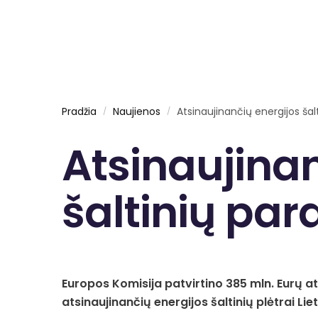
Pradžia
Naujienos
Atsinaujinančių energijos ša
/
/
Atsinaujinan
šaltinių par
Europos Komisija patvirtino 385 mln. Eurų a
atsinaujinančių energijos šaltinių plėtrai Lie