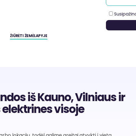
Susipažina
ŽIŪRĖTI ŽEMĖLAPYJE
s iš Kauno, Vilniaus ir
 elektrines visoje
bo lokacijų, todėl galime greitai atvykti į vietą