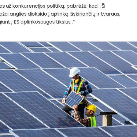
 už konkurencijos politiką, pabrėžė, kad: „Ši
i anglies dioksido į aplinką išskiriančių ir tvaraus,
iant į ES aplinkosaugos tikslus .“