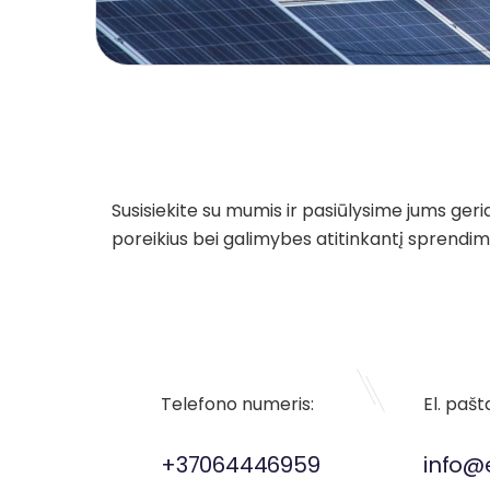
Susisiekite su mumis ir pasiūlysime jums geri
poreikius bei galimybes atitinkantį sprendim
Telefono numeris:
El. pašt
+37064446959
info@e