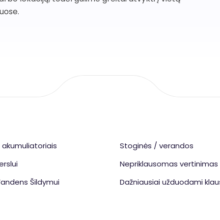
tuose.
u akumuliatoriais
Stoginės / verandos
erslui
Nepriklausomas vertinimas
 Vandens Šildymui
Dažniausiai užduodami klau