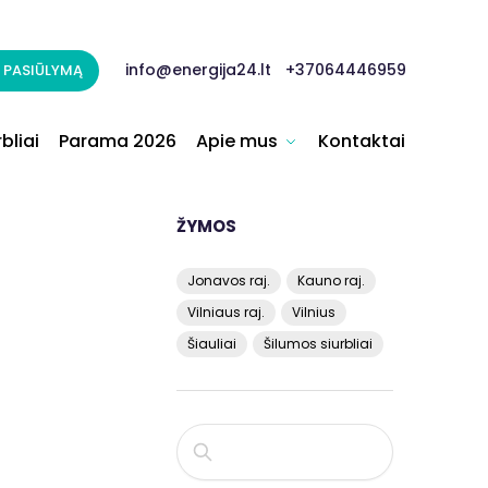
info@energija24.lt
+37064446959
 PASIŪLYMĄ
bliai
Parama 2026
Apie mus
Kontaktai
ŽYMOS
Jonavos raj.
Kauno raj.
Vilniaus raj.
Vilnius
Šiauliai
Šilumos siurbliai
PAIEŠKA