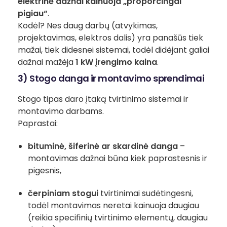
elektrinė dažnai kainuoja „proporcingai
pigiau“
.
Kodėl? Nes daug darbų (atvykimas,
projektavimas, elektros dalis) yra panašūs tiek
mažai, tiek didesnei sistemai, todėl didėjant galiai
dažnai mažėja
1 kW įrengimo kaina
.
3) Stogo danga ir montavimo sprendimai
Stogo tipas daro įtaką tvirtinimo sistemai ir
montavimo darbams.
Paprastai:
bituminė, šiferinė ar skardinė danga
–
montavimas dažnai būna kiek paprastesnis ir
pigesnis,
čerpiniam stogui
tvirtinimai sudėtingesni,
todėl montavimas neretai kainuoja daugiau
(reikia specifinių tvirtinimo elementų, daugiau