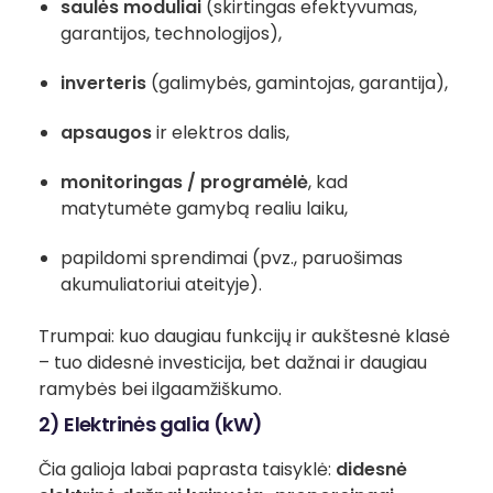
saulės moduliai
(skirtingas efektyvumas,
garantijos, technologijos),
inverteris
(galimybės, gamintojas, garantija),
apsaugos
ir elektros dalis,
monitoringas / programėlė
, kad
matytumėte gamybą realiu laiku,
papildomi sprendimai (pvz., paruošimas
akumuliatoriui ateityje).
Trumpai: kuo daugiau funkcijų ir aukštesnė klasė
– tuo didesnė investicija, bet dažnai ir daugiau
ramybės bei ilgaamžiškumo.
2) Elektrinės galia (kW)
Čia galioja labai paprasta taisyklė:
didesnė