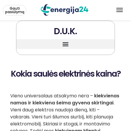
Gauti
pasiūlymą
D.U.K.
Pagamintos ir suvartotos elektros apskaita
Kokios saulės elektrinės eksploatacijos sąnaudos?
Per kiek laiko atsiperka saulės elektrinė?
Koks saulės elektrinės našumas žiemą?
Kokia saulės elektrinės kaina?
Vieno universalaus atsakymo nėra –
kiekvienas
namas ir kiekviena šeima gyvena skirtingai
.
Vieni daug elektros naudoja dieną, kiti –
vakarais. Vieni turi šilumos siurblį, kiti planuoja
elektromobilį. Skiriasi ir stogai, ir montavimo
sąlygos. Todėl mes
kiekvienam klientui