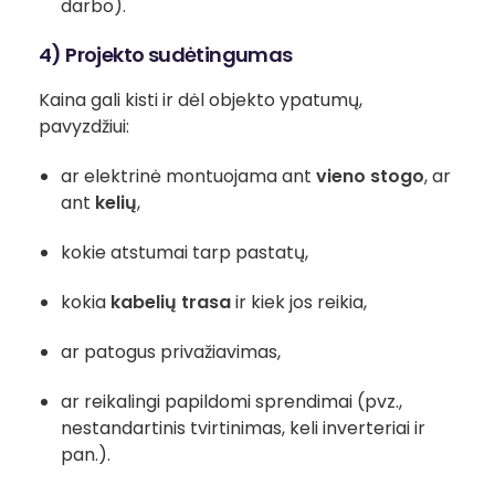
darbo).
4) Projekto sudėtingumas
Kaina gali kisti ir dėl objekto ypatumų,
pavyzdžiui:
ar elektrinė montuojama ant
vieno stogo
, ar
ant
kelių
,
kokie atstumai tarp pastatų,
kokia
kabelių trasa
ir kiek jos reikia,
ar patogus privažiavimas,
ar reikalingi papildomi sprendimai (pvz.,
nestandartinis tvirtinimas, keli inverteriai ir
pan.).