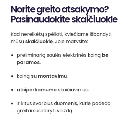
Norite greito atsakymo?
Pasinaudokite skaičiuokle
Kad nereikėtų spėlioti, kviečiame išbandyti
mūsų
skaičiuoklę
. Joje matysite:
preliminarią saulės elektrinės kainą
be
paramos
,
kainą
su montavimu
,
atsiperkamumo
skaičiavimus,
ir kitus svarbius duomenis, kurie padeda
greitai susidaryti vaizdą.