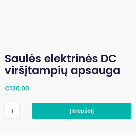
Saulės elektrinės DC
viršįtampių apsauga
€
130.00
Į krepšelį