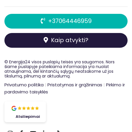
+37064446959
Kaip atvykti?
© Energija24 visos
puslapių
teisės yra saugomos. Nors
šiame puslapyje pateikiama informacija yra nuolat
atnaujinama, dėl kintančių sąlygų neatsakome už jos
tikslumą, pilnumą ar aktualumą.
Privatumo politika
|
Pristatymas ir grąžinimas
|
Pirkimo ir
pardavimo taisyklės
Atsiliepimai