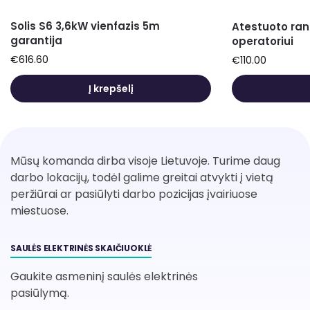
Solis S6 3,6kW vienfazis 5m
Atestuoto ran
garantija
operatoriui
€
616.60
€
110.00
Į krepšelį
Mūsų komanda dirba visoje Lietuvoje. Turime daug
darbo lokacijų, todėl galime greitai atvykti į vietą
peržiūrai ar pasiūlyti darbo pozicijas įvairiuose
miestuose.
SAULĖS ELEKTRINĖS SKAIČIUOKLĖ
Gaukite asmeninį saulės elektrinės
pasiūlymą.